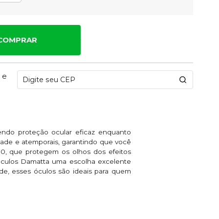
COMPRAR
 e
cendo proteção ocular eficaz enquanto
dade e atemporais, garantindo que você
0, que protegem os olhos dos efeitos
s óculos Damatta uma escolha excelente
dade, esses óculos são ideais para quem