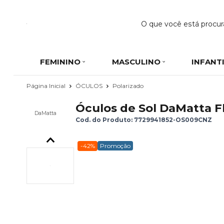
FEMININO
MASCULINO
INFANT
Página Inicial
ÓCULOS
Polarizado
Óculos de Sol DaMatta Fl
DaMatta
Cod. do Produto: 7729941852-OS009CNZ
-42%
Promoção