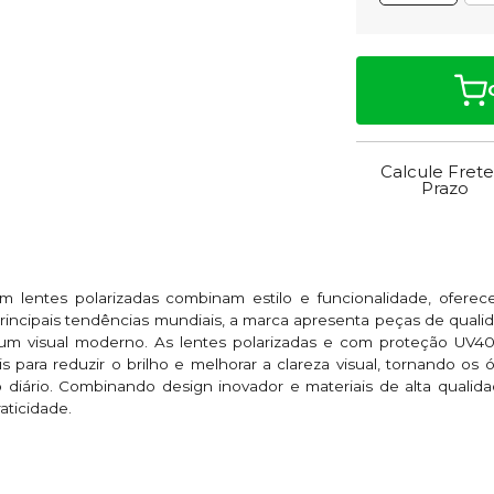
Calcule Frete
Prazo
m lentes polarizadas combinam estilo e funcionalidade, ofere
principais tendências mundiais, a marca apresenta peças de quali
m visual moderno. As lentes polarizadas e com proteção UV40
is para reduzir o brilho e melhorar a clareza visual, tornando o
so diário. Combinando design inovador e materiais de alta quali
aticidade.