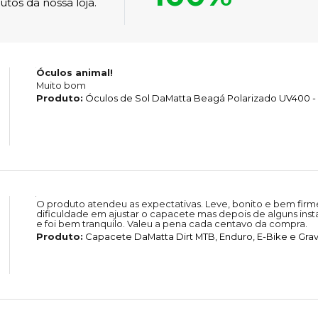
tos da nossa loja.
Óculos animal!
Muito bom
Produto:
Óculos de Sol DaMatta Beagá Polarizado UV400 -
O produto atendeu as expectativas. Leve, bonito e bem fir
dificuldade em ajustar o capacete mas depois de alguns in
e foi bem tranquilo. Valeu a pena cada centavo da compra.
Produto:
Capacete DaMatta Dirt MTB, Enduro, E-Bike e Grave