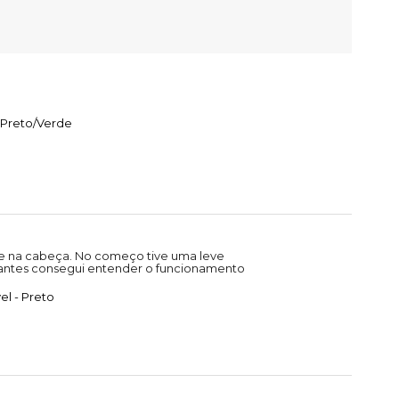
 Preto/Verde
me na cabeça. No começo tive uma leve
stantes consegui entender o funcionamento
l - Preto