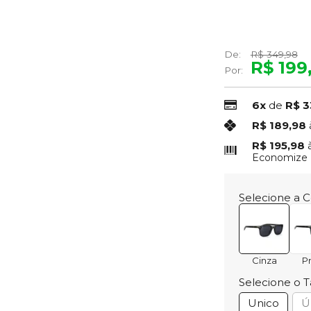
De:
R$ 349,98
R$ 199
Por:
6x
de
R$ 3
R$ 189,98
R$ 195,98
Economize
Selecione a C
Cinza
P
Selecione o 
Unico
Ú