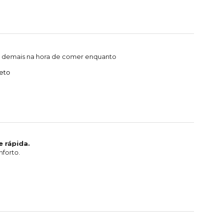
da demais na hora de comer enquanto
eto
 rápida.
nforto.