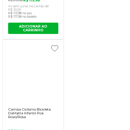
R$ 119,98
R$ 219,98
4x
sem juros
no cartão
de
R$ 30,00
R$ 113,98
no pix
R$ 117,58
no boleto
ADICIONAR AO
CARRINHO
Camisa Ciclismo Bicicleta
DaMatta Infantil Po
Roxo/Rosa