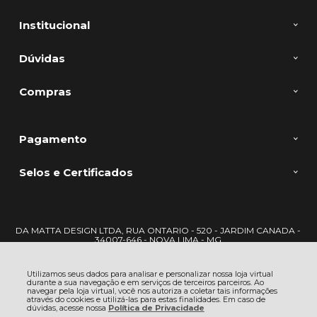
Institucional
Dúvidas
Compras
Pagamento
Selos e Certificados
DA MATTA DESIGN LTDA, RUA ONTARIO - 520 - JARDIM CANADA -
34007-646 - NOVA LIMA - MG
CNPJ: 22.722.417/0001-09 | © Todos os direitos reservados - DaMatta -
2026
Utilizamos seus dados para analisar e personalizar nossa loja virtual
durante a sua navegação e em serviços de terceiros parceiros. Ao
navegar pela loja virtual, você nos autoriza a coletar tais informações
através do cookies e utilizá-las para estas finalidades. Em caso de
dúvidas, acesse nossa
Política de Privacidade