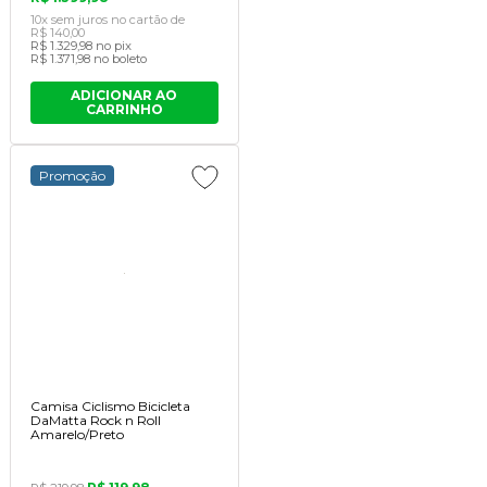
10x
sem juros
no cartão
de
R$ 140,00
R$ 1.329,98
no pix
R$ 1.371,98
no boleto
ADICIONAR AO
CARRINHO
Promoção
Camisa Ciclismo Bicicleta
DaMatta Rock n Roll
Amarelo/Preto