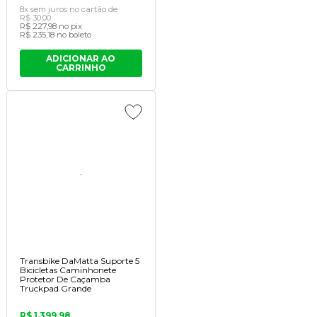
8x
sem juros
no cartão
de
R$ 30,00
R$ 227,98
no pix
R$ 235,18
no boleto
ADICIONAR AO
CARRINHO
Transbike DaMatta Suporte 5
Bicicletas Caminhonete
Protetor De Caçamba
Truckpad Grande
R$ 1.399,98