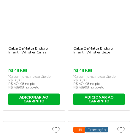
Calça DaMatta Enduro
Calça DaMatta Enduro
Infantil Whistler Cinza
Infantil Whistler Bege
R$ 499,98
R$ 499,98
10x
sem juros
no cartão
de
10x
sem juros
no cartão
de
R$ 50,00
R$ 50,00
R$ 474,98
no pix
R$ 474,98
no pix
R$ 489,98
no boleto
R$ 489,98
no boleto
ADICIONAR AO
ADICIONAR AO
CARRINHO
CARRINHO
Promoção
-11%