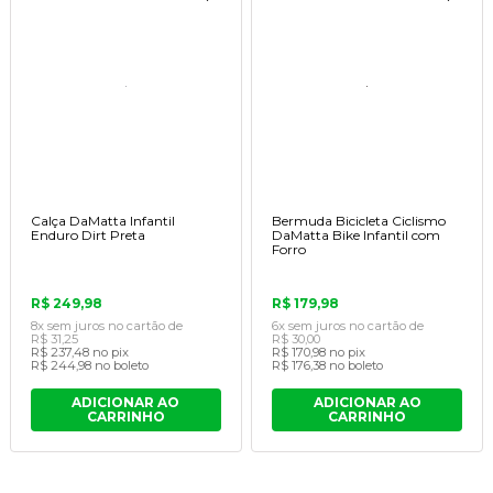
Calça DaMatta Infantil
Bermuda Bicicleta Ciclismo
Enduro Dirt Preta
DaMatta Bike Infantil com
Forro
R$ 249,98
R$ 179,98
8x
sem juros
no cartão
de
6x
sem juros
no cartão
de
R$ 31,25
R$ 30,00
R$ 237,48
no pix
R$ 170,98
no pix
R$ 244,98
no boleto
R$ 176,38
no boleto
ADICIONAR AO
ADICIONAR AO
CARRINHO
CARRINHO