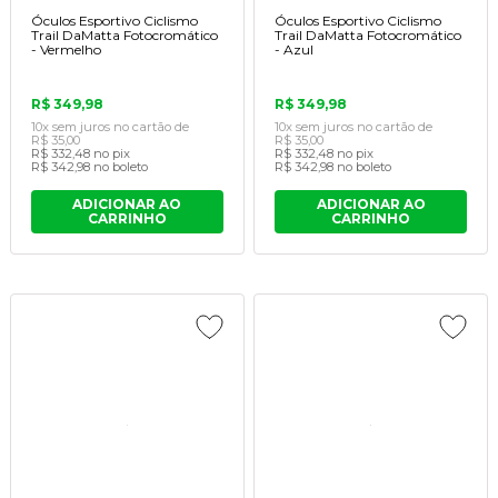
Óculos Esportivo Ciclismo
Óculos Esportivo Ciclismo
Trail DaMatta Fotocromático
Trail DaMatta Fotocromático
- Vermelho
- Azul
R$ 349,98
R$ 349,98
10x
sem juros
no cartão
de
10x
sem juros
no cartão
de
R$ 35,00
R$ 35,00
R$ 332,48
no pix
R$ 332,48
no pix
R$ 342,98
no boleto
R$ 342,98
no boleto
ADICIONAR AO
ADICIONAR AO
CARRINHO
CARRINHO