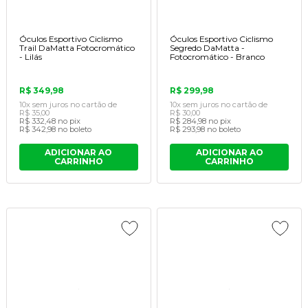
Óculos Esportivo Ciclismo
Óculos Esportivo Ciclismo
Trail DaMatta Fotocromático
Segredo DaMatta -
- Lilás
Fotocromático - Branco
R$ 349,98
R$ 299,98
10x
sem juros
no cartão
de
10x
sem juros
no cartão
de
R$ 35,00
R$ 30,00
R$ 332,48
no pix
R$ 284,98
no pix
R$ 342,98
no boleto
R$ 293,98
no boleto
ADICIONAR AO
ADICIONAR AO
CARRINHO
CARRINHO