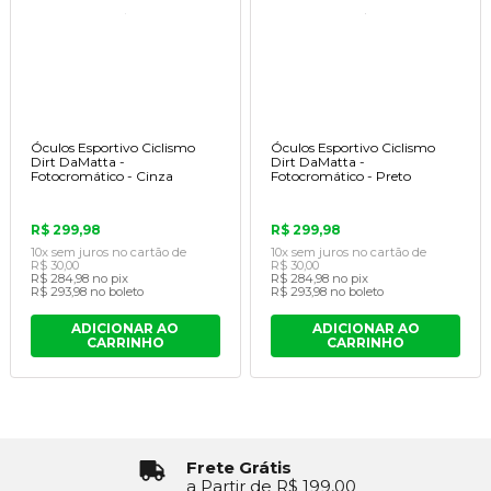
Óculos Esportivo Ciclismo
Óculos Esportivo Ciclismo
Dirt DaMatta -
Dirt DaMatta -
Fotocromático - Cinza
Fotocromático - Preto
R$ 299,98
R$ 299,98
10x
sem juros
no cartão
de
10x
sem juros
no cartão
de
R$ 30,00
R$ 30,00
R$ 284,98
no pix
R$ 284,98
no pix
R$ 293,98
no boleto
R$ 293,98
no boleto
ADICIONAR AO
ADICIONAR AO
CARRINHO
CARRINHO
Frete Grátis
a Partir de R$ 199,00