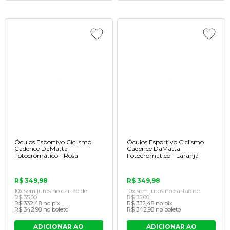
Óculos Esportivo Ciclismo
Óculos Esportivo Ciclismo
Cadence DaMatta
Cadence DaMatta
Fotocromático - Rosa
Fotocromático - Laranja
R$ 349,98
R$ 349,98
10x
sem juros
no cartão
de
10x
sem juros
no cartão
de
R$ 35,00
R$ 35,00
R$ 332,48
no pix
R$ 332,48
no pix
R$ 342,98
no boleto
R$ 342,98
no boleto
ADICIONAR AO
ADICIONAR AO