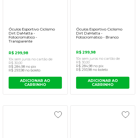
Óculos Esportivo Ciclismo
Óculos Esportivo Ciclismo
Dirt DaMatta -
Dirt DaMatta -
Fotocromático -
Fotocromático - Branco
Transparente
R$ 299,98
R$ 299,98
10x
sem juros
no cartão
de
10x
sem juros
no cartão
de
R$ 30,00
R$ 30,00
R$ 284,98
no pix
R$ 284,98
no pix
R$ 293,98
no boleto
R$ 293,98
no boleto
ADICIONAR AO
ADICIONAR AO
CARRINHO
CARRINHO