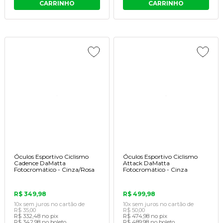
CARRINHO
CARRINHO
Óculos Esportivo Ciclismo
Óculos Esportivo Ciclismo
Cadence DaMatta
Attack DaMatta
Fotocromático - Cinza/Rosa
Fotocromático - Cinza
R$ 349,98
R$ 499,98
10x
sem juros
no cartão
de
10x
sem juros
no cartão
de
R$ 35,00
R$ 50,00
R$ 332,48
no pix
R$ 474,98
no pix
R$ 342,98
no boleto
R$ 489,98
no boleto