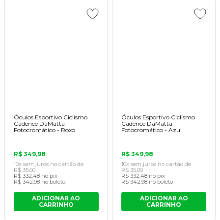
Óculos Esportivo Ciclismo
Óculos Esportivo Ciclismo
Cadence DaMatta
Cadence DaMatta
Fotocromático - Roxo
Fotocromático - Azul
R$ 349,98
R$ 349,98
10x
sem juros
no cartão
de
10x
sem juros
no cartão
de
R$ 35,00
R$ 35,00
R$ 332,48
no pix
R$ 332,48
no pix
R$ 342,98
no boleto
R$ 342,98
no boleto
ADICIONAR AO
ADICIONAR AO
CARRINHO
CARRINHO