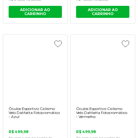
ADICIONAR AO
ADICIONAR AO
CARRINHO
CARRINHO
Óculos Esportivo Ciclismo
Óculos Esportivo Ciclismo
Velo DaMatta Fotocromático
Velo DaMatta Fotocromático
- Azul
- Vermelho
R$ 499,98
R$ 499,98
10x
sem juros
no cartão
de
10x
sem juros
no cartão
de