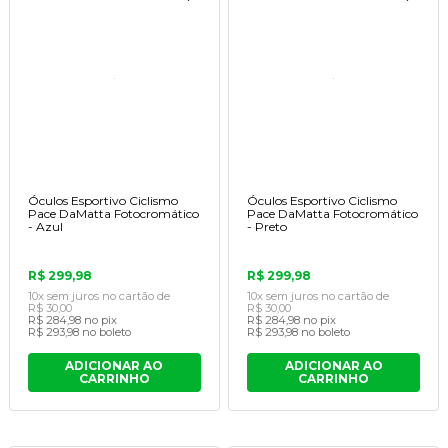
Óculos Esportivo Ciclismo
Óculos Esportivo Ciclismo
Pace DaMatta Fotocromático
Pace DaMatta Fotocromático
- Azul
- Preto
R$ 299,98
R$ 299,98
10x
sem juros
no cartão
de
10x
sem juros
no cartão
de
R$ 30,00
R$ 30,00
R$ 284,98
no pix
R$ 284,98
no pix
R$ 293,98
no boleto
R$ 293,98
no boleto
ADICIONAR AO
ADICIONAR AO
CARRINHO
CARRINHO