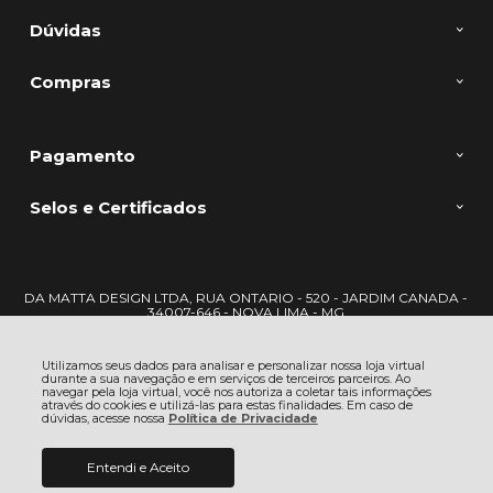
Dúvidas
Compras
Pagamento
Selos e Certificados
DA MATTA DESIGN LTDA, RUA ONTARIO - 520 - JARDIM CANADA -
34007-646 - NOVA LIMA - MG
CNPJ: 22.722.417/0001-09 | © Todos os direitos reservados - DaMatta -
2026
Utilizamos seus dados para analisar e personalizar nossa loja virtual
durante a sua navegação e em serviços de terceiros parceiros. Ao
navegar pela loja virtual, você nos autoriza a coletar tais informações
através do cookies e utilizá-las para estas finalidades. Em caso de
dúvidas, acesse nossa
Política de Privacidade
Entendi e Aceito