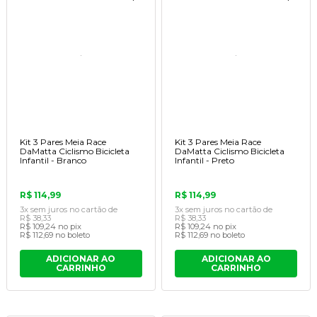
Kit 3 Pares Meia Race
Kit 3 Pares Meia Race
DaMatta Ciclismo Bicicleta
DaMatta Ciclismo Bicicleta
Infantil - Branco
Infantil - Preto
R$ 114,99
R$ 114,99
3x
sem juros
no cartão
de
3x
sem juros
no cartão
de
R$ 38,33
R$ 38,33
R$ 109,24
no pix
R$ 109,24
no pix
R$ 112,69
no boleto
R$ 112,69
no boleto
ADICIONAR AO
ADICIONAR AO
CARRINHO
CARRINHO