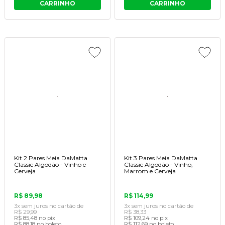
CARRINHO
CARRINHO
Kit 2 Pares Meia DaMatta
Kit 3 Pares Meia DaMatta
Classic Algodão - Vinho e
Classic Algodão - Vinho,
Cerveja
Marrom e Cerveja
R$ 89,98
R$ 114,99
3x
sem juros
no cartão
de
3x
sem juros
no cartão
de
R$ 29,99
R$ 38,33
R$ 85,48
no pix
R$ 109,24
no pix
R$ 88,18
no boleto
R$ 112,69
no boleto