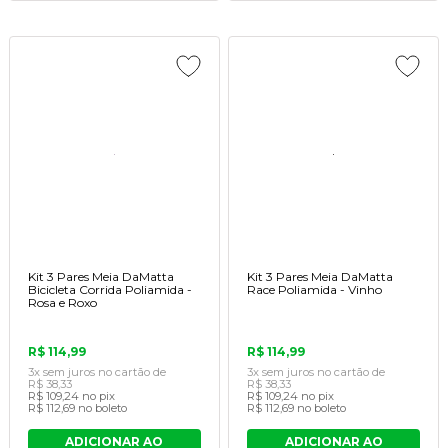
Kit 3 Pares Meia DaMatta
Kit 3 Pares Meia DaMatta
Bicicleta Corrida Poliamida -
Race Poliamida - Vinho
Rosa e Roxo
R$ 114,99
R$ 114,99
3x
sem juros
no cartão
de
3x
sem juros
no cartão
de
R$ 38,33
R$ 38,33
R$ 109,24
no pix
R$ 109,24
no pix
R$ 112,69
no boleto
R$ 112,69
no boleto
ADICIONAR AO
ADICIONAR AO