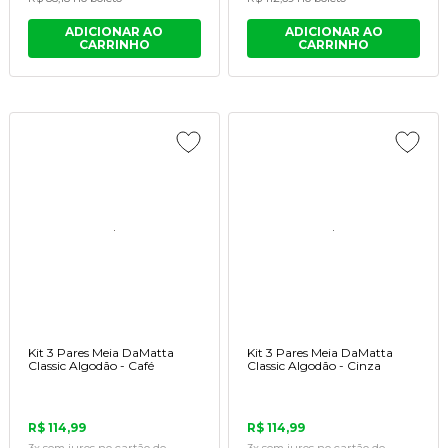
ADICIONAR AO
ADICIONAR AO
CARRINHO
CARRINHO
Kit 3 Pares Meia DaMatta
Kit 3 Pares Meia DaMatta
Classic Algodão - Café
Classic Algodão - Cinza
R$ 114,99
R$ 114,99
3x
sem juros
no cartão
de
3x
sem juros
no cartão
de