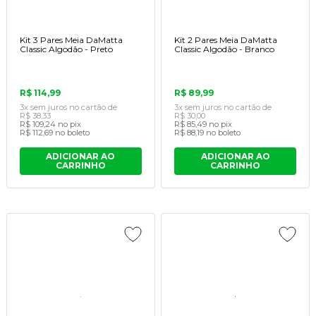
Kit 3 Pares Meia DaMatta
Kit 2 Pares Meia DaMatta
Classic Algodão - Preto
Classic Algodão - Branco
R$ 114,99
R$ 89,99
3x
sem juros
no cartão
de
3x
sem juros
no cartão
de
R$ 38,33
R$ 30,00
R$ 109,24
no pix
R$ 85,49
no pix
R$ 112,69
no boleto
R$ 88,19
no boleto
ADICIONAR AO
ADICIONAR AO
CARRINHO
CARRINHO