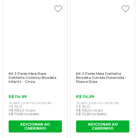
Kit 3 Pares Meia Race
Kit 3 Pares Meia DaMatta
DaMatta Ciclismo Bicicleta
Bicicleta Corrida Poliamida -
Infantil - Cinza
Roxo e Rosa
R$ 114,99
R$ 114,99
3x
sem juros
no cartão
de
3x
sem juros
no cartão
de
R$ 38,33
R$ 38,33
R$ 109,24
no pix
R$ 109,24
no pix
R$ 112,69
no boleto
R$ 112,69
no boleto
ADICIONAR AO
ADICIONAR AO
CARRINHO
CARRINHO