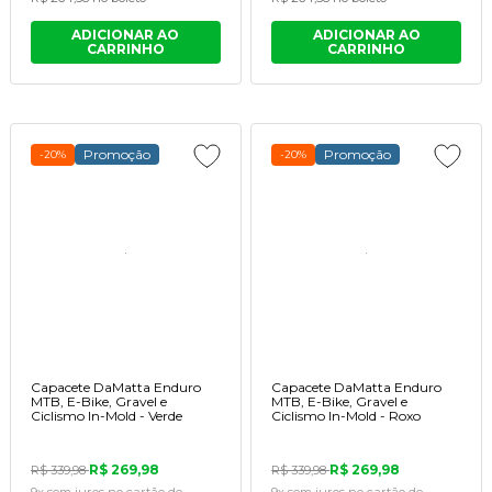
ADICIONAR AO
ADICIONAR AO
CARRINHO
CARRINHO
Promoção
Promoção
-20%
-20%
Capacete DaMatta Enduro
Capacete DaMatta Enduro
MTB, E-Bike, Gravel e
MTB, E-Bike, Gravel e
Ciclismo In-Mold - Verde
Ciclismo In-Mold - Roxo
R$ 269,98
R$ 269,98
R$ 339,98
R$ 339,98
9x
sem juros
no cartão
de
9x
sem juros
no cartão
de