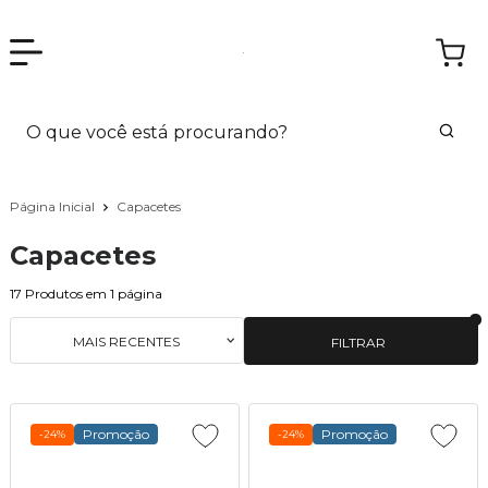
Página Inicial
Capacetes
Capacetes
17
Produtos em
1
página
MAIS RECENTES
FILTRAR
Promoção
Promoção
-24%
-24%