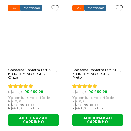
Promoção
Promoção
-9%
-9%
Capacete DaMatta Dirt MTB,
Capacete DaMatta Dirt MTB,
Enduro, E-Bike e Gravel -
Enduro, E-Bike e Gravel -
Cinza
Preto
R$ 499,98
R$ 499,98
R$ 549,98
R$ 549,98
10x
sem juros
no cartão
de
10x
sem juros
no cartão
de
R$ 50,00
R$ 50,00
R$ 474,98
no pix
R$ 474,98
no pix
R$ 489,98
no boleto
R$ 489,98
no boleto
ADICIONAR AO
ADICIONAR AO
CARRINHO
CARRINHO