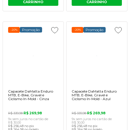
CARRINHO
CARRINHO
Promoção
Promoção
-20%
-20%
Capacete DaMatta Enduro
Capacete DaMatta Enduro
MTB, E-Bike, Gravel e
MTB, E-Bike, Gravel e
Ciclismo In-Mold - Cinza
Ciclismo In-Mold - Azul
R$ 269,98
R$ 269,98
R$ 339,98
R$ 339,98
9x
sem juros
no cartão
de
9x
sem juros
no cartão
de
R$ 30,00
R$ 30,00
R$ 256,48
no pix
R$ 256,48
no pix
R$ 264,58
no boleto
R$ 264,58
no boleto