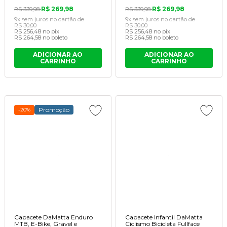
R$ 269,98
R$ 269,98
R$ 339,98
R$ 339,98
9x
sem juros
no cartão
de
9x
sem juros
no cartão
de
R$ 30,00
R$ 30,00
R$ 256,48
no pix
R$ 256,48
no pix
R$ 264,58
no boleto
R$ 264,58
no boleto
ADICIONAR AO
ADICIONAR AO
CARRINHO
CARRINHO
Promoção
-20%
Capacete DaMatta Enduro
Capacete Infantil DaMatta
MTB, E-Bike, Gravel e
Ciclismo Bicicleta Fullface