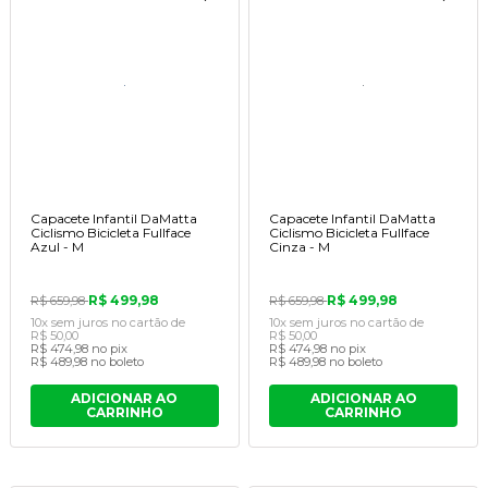
Capacete Infantil DaMatta
Capacete Infantil DaMatta
Ciclismo Bicicleta Fullface
Ciclismo Bicicleta Fullface
Azul - M
Cinza - M
R$ 499,98
R$ 499,98
R$ 659,98
R$ 659,98
10x
sem juros
no cartão
de
10x
sem juros
no cartão
de
R$ 50,00
R$ 50,00
R$ 474,98
no pix
R$ 474,98
no pix
R$ 489,98
no boleto
R$ 489,98
no boleto
ADICIONAR AO
ADICIONAR AO
CARRINHO
CARRINHO