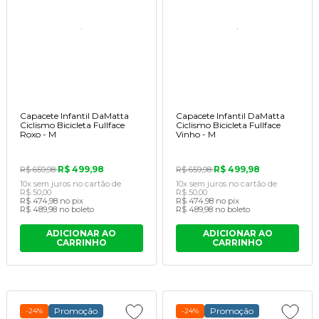
Capacete Infantil DaMatta
Capacete Infantil DaMatta
Ciclismo Bicicleta Fullface
Ciclismo Bicicleta Fullface
Roxo - M
Vinho - M
R$ 499,98
R$ 499,98
R$ 659,98
R$ 659,98
10x
sem juros
no cartão
de
10x
sem juros
no cartão
de
R$ 50,00
R$ 50,00
R$ 474,98
no pix
R$ 474,98
no pix
R$ 489,98
no boleto
R$ 489,98
no boleto
ADICIONAR AO
ADICIONAR AO
CARRINHO
CARRINHO
Promoção
Promoção
-24%
-24%