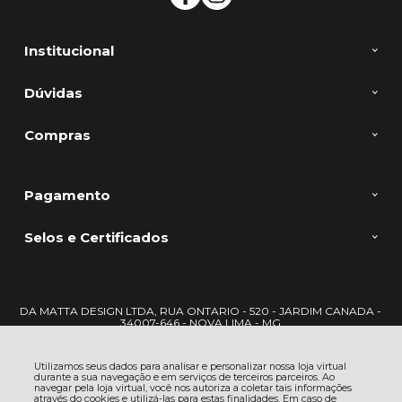
Institucional
Dúvidas
Compras
Pagamento
Selos e Certificados
DA MATTA DESIGN LTDA, RUA ONTARIO - 520 - JARDIM CANADA -
34007-646 - NOVA LIMA - MG
CNPJ: 22.722.417/0001-09 | © Todos os direitos reservados - DaMatta -
2026
Utilizamos seus dados para analisar e personalizar nossa loja virtual
durante a sua navegação e em serviços de terceiros parceiros. Ao
navegar pela loja virtual, você nos autoriza a coletar tais informações
através do cookies e utilizá-las para estas finalidades. Em caso de