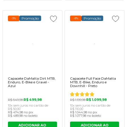
Promoção
Promoção
-9%
-8%
Capacete DaMatta Dirt MTB,
Capacete Full Face DaMatta
Enduro, E-Bike e Gravel -
MTB, E-Bike, Enduro e
Azul
Downhill - Preto
R$ 499,98
R$ 1.099,98
R$ 549,98
R$ 1.199,98
10x
sem juros
no cartão
de
10x
sem juros
no cartão
de
R$ 50,00
R$ 110,00
R$ 474,98
no pix
R$ 1.044,98
no pix
R$ 489,98
no boleto
R$ 1.077,98
no boleto
ADICIONAR AO
ADICIONAR AO