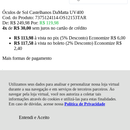
Óculos de Sol Castelhanos DaMatta UV400
Cod. do Produto: 7375124114-OS12153TAR
De:
R$ 249,98
Por:
R$ 119,98
4x
de
R$ 30,00
sem juros no cartão de crédito
R$ 113,98
à vista no pix
(5% Desconto)
Economize
R$ 6,00
R$ 117,58
à vista no boleto
(2% Desconto)
Economize
R$
2,40
Mais formas de pagamento
De:
R$ 249,98
Por:
R$ 119,98
Utilizamos seus dados para analisar e personalizar nossa loja virtual
durante a sua navegação e em serviços de terceiros parceiros. Ao
navegar pela loja virtual, você nos autoriza a coletar tais
informações através do cookies e utilizá-las para estas finalidades.
Em caso de dúvidas, acesse nossa
Política de Privacidade
COMPRAR
Entendi e Aceito
Calcule Frete e Prazo
COMPRAR