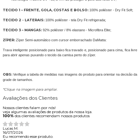
TECIDO 1 – FRENTE, GOLA, COSTAS E BOLSO:
100% poliéster - Dry Fit Soft;
TECIDO 2 - LATERAIS:
100% poliéster - tela Dry Fit refrigerada;
TECIDO 3 – MANGAS:
92% poliéster / 8% elastano - Microfibra Elite;
ZÍPER:
Zíper Semi-automático com cursor emborrachado DaMatta:
Trava inteligente posicionado para baixo fica travado e, posicionado para cima, fica livre
para abrir apenas puxando o tecido da camisa perto do zíper.
OBS:
Verifique a tabela de medidas nas imagens do produto para orientar na decisão da
grade de tamanhos.
*Clique na imagem para ampliar.
Avaliações dos Clientes
Nossos clientes falam por nós!
veja algumas avaliações de produtos da nossa loja.
100%
dos clientes recomendam nossos produtos
Lucas M.
16/07/2026
Eu recomendo esse produto.