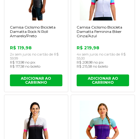
Camisa Ciclismo Bicicleta
Camisa Ciclismo Bicicleta
Damatta Rock N Roll
Damatta Feminina Biker
Amarelo/Preto
Cinza/Azul
R$ 119,98
R$ 219,98
2x sem juros no cartão de R$
4x sem juros no cartão de R$
59,99
55,00
R$ 113,98 no pix
R$ 208,98 no pix
R$ 117,58 no boleto
R$ 215,58 no boleto
ADICIONAR AO
ADICIONAR AO
CARRINHO
CARRINHO