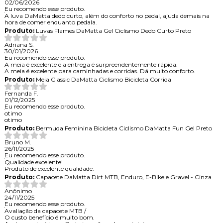
02/06/2026
Eu recomendo esse produto.
A luva DaMatta dedo curto, além do conforto no pedal, ajuda demais na
hora de comer enquanto pedala.
Produto:
Luvas Flames DaMatta Gel Ciclismo Dedo Curto Preto
Adriana S.
30/01/2026
Eu recomendo esse produto.
A meia é excelente e a entrega é surpreendentemente rápida.
A meia é excelente para caminhadas e corridas. Dá muito conforto.
Produto:
Meia Classic DaMatta Ciclismo Bicicleta Corrida
Fernanda F.
01/12/2025
Eu recomendo esse produto.
otimo
otimo
Produto:
Bermuda Feminina Bicicleta Ciclismo DaMatta Fun Gel Preto
Bruno M.
26/11/2025
Eu recomendo esse produto.
Qualidade excelente!
Produto de excelente qualidade.
Produto:
Capacete DaMatta Dirt MTB, Enduro, E-Bike e Gravel - Cinza
Anônimo
24/11/2025
Eu recomendo esse produto.
Avaliação da capacete MTB /
O custo benefício é muito bom.