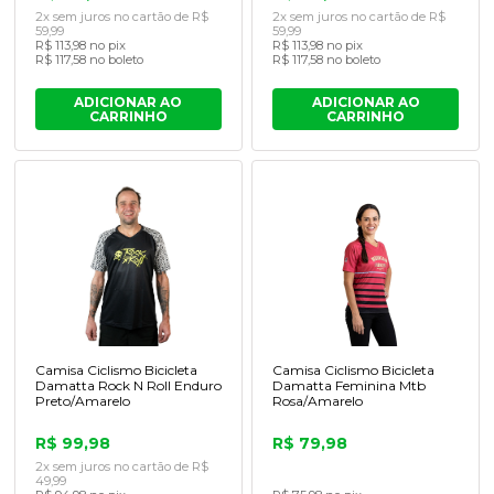
2x sem juros no cartão de R$
2x sem juros no cartão de R$
59,99
59,99
R$ 113,98 no pix
R$ 113,98 no pix
R$ 117,58 no boleto
R$ 117,58 no boleto
ADICIONAR AO
ADICIONAR AO
CARRINHO
CARRINHO
Camisa Ciclismo Bicicleta
Camisa Ciclismo Bicicleta
Damatta Rock N Roll Enduro
Damatta Feminina Mtb
Preto/Amarelo
Rosa/Amarelo
R$ 99,98
R$ 79,98
2x sem juros no cartão de R$
49,99