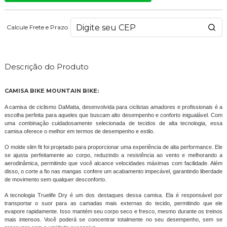
Calcule Frete e Prazo
Descrição do Produto
CAMISA BIKE MOUNTAIN BIKE:
A camisa de ciclismo DaMatta, desenvolvida para ciclistas amadores e profissionais é a
escolha perfeita para aqueles que buscam alto desempenho e conforto inigualável. Com
uma combinação cuidadosamente selecionada de tecidos de alta tecnologia, essa
camisa oferece o melhor em termos de desempenho e estilo.
O molde slim fit foi projetado para proporcionar uma experiência de alta performance. Ele
se ajusta perfeitamente ao corpo, reduzindo a resistência ao vento e melhorando a
aerodinâmica, permitindo que você alcance velocidades máximas com facilidade. Além
disso, o corte a fio nas mangas confere um acabamento impecável, garantindo liberdade
de movimento sem qualquer desconforto.
A tecnologia Truelife Dry é um dos destaques dessa camisa. Ela é responsável por
transportar o suor para as camadas mais externas do tecido, permitindo que ele
evapore rapidamente. Isso mantém seu corpo seco e fresco, mesmo durante os treinos
mais intensos. Você poderá se concentrar totalmente no seu desempenho, sem se