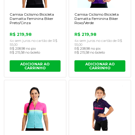
Camisa Ciclismo Bicicleta
Camisa Ciclismo Bicicleta
Damatta Feminina Biker
Damatta Feminina Biker
Preto/Cinza
Roxo/Verde
R$ 219,98
R$ 219,98
4x sem juros no cartão de R$
4x sem juros no cartão de R$
55,00
55,00
R$ 208,98 no pix
R$ 208,98 no pix
R$ 215,58 no boleto
R$ 215,58 no boleto
ADICIONAR AO
ADICIONAR AO
CARRINHO
CARRINHO