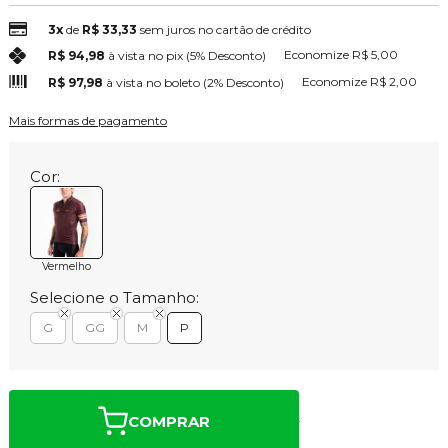
3x
de
R$ 33,33
sem juros no cartão de crédito
Economize
R$ 5,00
R$ 94,98
à vista no pix
(5% Desconto)
Economize
R$ 2,00
R$ 97,98
à vista no boleto
(2% Desconto)
Mais formas de pagamento
Cor:
Vermelho
Selecione o Tamanho:
G
GG
M
P
COMPRAR