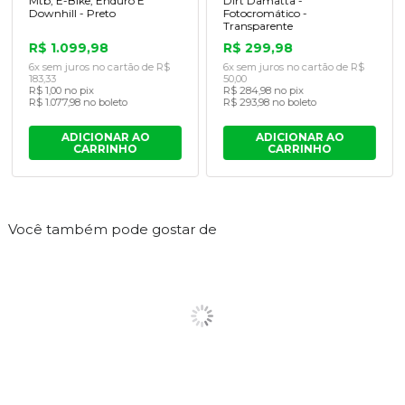
Mtb, E-Bike, Enduro E
Dirt Damatta -
Downhill - Preto
Fotocromático -
Transparente
R$ 1.099,98
R$ 299,98
6x sem juros no cartão de R$
6x sem juros no cartão de R$
183,33
50,00
R$ 1,00 no pix
R$ 284,98 no pix
R$ 1.077,98 no boleto
R$ 293,98 no boleto
ADICIONAR AO
ADICIONAR AO
CARRINHO
CARRINHO
Você também pode gostar de