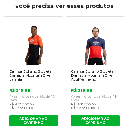
você precisa ver esses produtos
Camisa Ciclismo Bicicleta
Camisa Ciclismo Bicicleta
Damatta Mountain Bike
Damatta Mountain Bike
Laranja
Azul/Vermelho
R$ 219,98
R$ 219,98
4x sem juros no cartão de R$
4x sem juros no cartão de R$
55,00
55,00
R$ 208,98 no pix
R$ 208,98 no pix
R$ 215,58 no boleto
R$ 215,58 no boleto
ADICIONAR AO
ADICIONAR AO
CARRINHO
CARRINHO