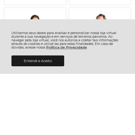
Utilizamos seus dados para analisar e personalizar nossa loja virtual
durante a sua navegação e em serviços de terceiros parceiros. Ao
navegar pela loja virtual, você nos autoriza a coletar tais informações
através do cookies e utilizá-las para estas finalidades. Em caso de
dúvidas, acesse nossa
Política de Privacidade
Entendi e Aceito
De:
R$ 219,98
COMPRAR
Camisa Ciclismo Bicicleta
Camisa Ciclismo Bicicleta
R$ 99,98
Por:
Damatta Feminina
Damatta Skull Preto
Mountain Bike
Rosa/Amarelo
R$ 219,98
R$ 119,98
4x sem juros no cartão de R$
2x sem juros no cartão de R$
55,00
59,99
R$ 208,98 no pix
R$ 113,98 no pix
R$ 215,58 no boleto
R$ 117,58 no boleto
ADICIONAR AO
ADICIONAR AO
CARRINHO
CARRINHO