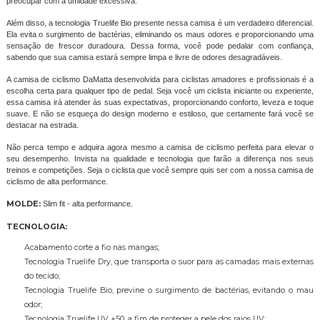
preocupar com a umidade excessiva.
Além disso, a tecnologia Truelife Bio presente nessa camisa é um verdadeiro diferencial.
Ela evita o surgimento de bactérias, eliminando os maus odores e proporcionando uma
sensação de frescor duradoura. Dessa forma, você pode pedalar com confiança,
sabendo que sua camisa estará sempre limpa e livre de odores desagradáveis.
A camisa de ciclismo DaMatta desenvolvida para ciclistas amadores e profissionais é a
escolha certa para qualquer tipo de pedal. Seja você um ciclista iniciante ou experiente,
essa camisa irá atender às suas expectativas, proporcionando conforto, leveza e toque
suave. E não se esqueça do design moderno e estiloso, que certamente fará você se
destacar na estrada.
Não perca tempo e adquira agora mesmo a camisa de ciclismo perfeita para elevar o
seu desempenho. Invista na qualidade e tecnologia que farão a diferença nos seus
treinos e competições. Seja o ciclista que você sempre quis ser com a nossa camisa de
ciclismo de alta performance.
MOLDE:
Slim fit - alta performance.
TECNOLOGIA:
Acabamento corte a fio nas mangas;
Tecnologia Truelife Dry, que transporta o suor para as camadas mais externas
do tecido;
Tecnologia Truelife Bio, previne o surgimento de bactérias, evitando o mau
odor;
Tecnologia Truelife UV +50, a fim de proteger a pele dos raios UV;