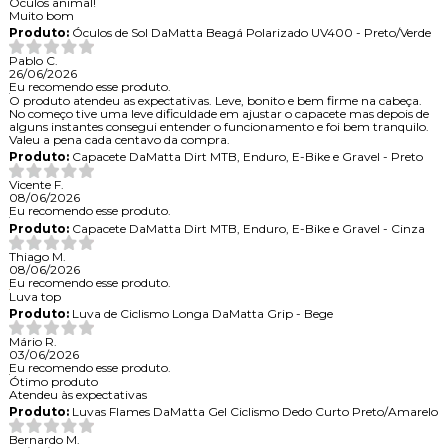
Óculos animal!
Muito bom
Produto:
Óculos de Sol DaMatta Beagá Polarizado UV400 - Preto/Verde
Pablo C.
26/06/2026
Eu recomendo esse produto.
O produto atendeu as expectativas. Leve, bonito e bem firme na cabeça.
No começo tive uma leve dificuldade em ajustar o capacete mas depois de
alguns instantes consegui entender o funcionamento e foi bem tranquilo.
Valeu a pena cada centavo da compra.
Produto:
Capacete DaMatta Dirt MTB, Enduro, E-Bike e Gravel - Preto
Vicente F.
08/06/2026
Eu recomendo esse produto.
Produto:
Capacete DaMatta Dirt MTB, Enduro, E-Bike e Gravel - Cinza
Thiago M.
08/06/2026
Eu recomendo esse produto.
Luva top
Produto:
Luva de Ciclismo Longa DaMatta Grip - Bege
Mário R.
03/06/2026
Eu recomendo esse produto.
Ótimo produto
Atendeu às expectativas
Produto:
Luvas Flames DaMatta Gel Ciclismo Dedo Curto Preto/Amarelo
Bernardo M.