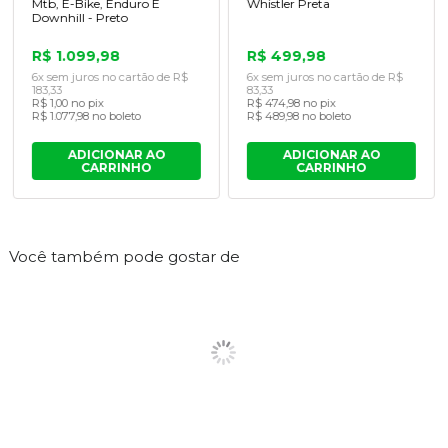
Mtb, E-Bike, Enduro E
Whistler Preta
Downhill - Preto
R$ 1.099,98
R$ 499,98
6x sem juros no cartão de R$
6x sem juros no cartão de R$
183,33
83,33
R$ 1,00 no pix
R$ 474,98 no pix
R$ 1.077,98 no boleto
R$ 489,98 no boleto
ADICIONAR AO
ADICIONAR AO
CARRINHO
CARRINHO
Você também pode gostar de