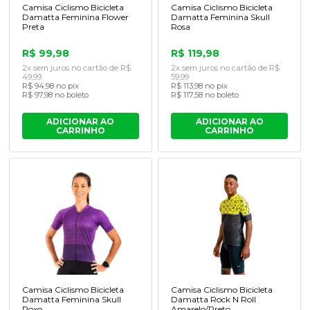
Camisa Ciclismo Bicicleta
Camisa Ciclismo Bicicleta
Damatta Feminina Flower
Damatta Feminina Skull
Preta
Rosa
R$ 99,98
R$ 119,98
2x sem juros no cartão de R$
2x sem juros no cartão de R$
49,99
59,99
R$ 94,98 no pix
R$ 113,98 no pix
R$ 97,98 no boleto
R$ 117,58 no boleto
ADICIONAR AO
ADICIONAR AO
CARRINHO
CARRINHO
Camisa Ciclismo Bicicleta
Camisa Ciclismo Bicicleta
Damatta Feminina Skull
Damatta Rock N Roll
Roxo
Amarelo/Preto