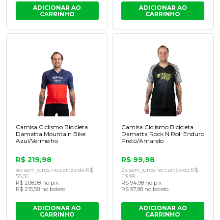
ADICIONAR AO
ADICIONAR AO
CARRINHO
CARRINHO
Camisa Ciclismo Bicicleta
Camisa Ciclismo Bicicleta
Damatta Mountain Bike
Damatta Rock N Roll Enduro
Azul/Vermelho
Preto/Amarelo
R$ 219,98
R$ 99,98
4x sem juros no cartão de R$
2x sem juros no cartão de R$
55,00
49,99
R$ 208,98 no pix
R$ 94,98 no pix
R$ 215,58 no boleto
R$ 97,98 no boleto
ADICIONAR AO
ADICIONAR AO
CARRINHO
CARRINHO