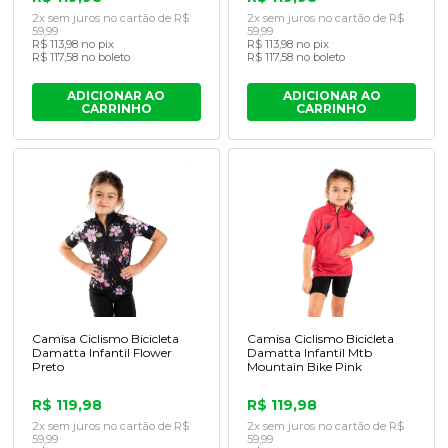
2x sem juros no cartão de R$
2x sem juros no cartão de R$
59,99
59,99
R$ 113,98 no pix
R$ 113,98 no pix
R$ 117,58 no boleto
R$ 117,58 no boleto
ADICIONAR AO
ADICIONAR AO
CARRINHO
CARRINHO
Camisa Ciclismo Bicicleta
Camisa Ciclismo Bicicleta
Damatta Infantil Flower
Damatta Infantil Mtb
Preto
Mountain Bike Pink
R$ 119,98
R$ 119,98
2x sem juros no cartão de R$
2x sem juros no cartão de R$
59,99
59,99