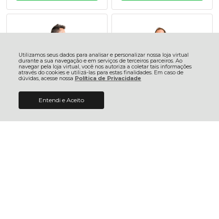
Utilizamos seus dados para analisar e personalizar nossa loja virtual
durante a sua navegação e em serviços de terceiros parceiros. Ao
navegar pela loja virtual, você nos autoriza a coletar tais informações
através do cookies e utilizá-las para estas finalidades. Em caso de
dúvidas, acesse nossa
Política de Privacidade
Entendi e Aceito
De:
R$ 219,98
COMPRAR
Camisa Ciclismo Bicicleta
Camisa Ciclismo Bicicleta
R$ 119,98
Por:
Damatta Mountain Bike
Damatta Mountain Bike
Cinza
Verde
R$ 219,98
R$ 219,98
4x sem juros no cartão de R$
4x sem juros no cartão de R$
55,00
55,00
R$ 208,98 no pix
R$ 208,98 no pix
R$ 215,58 no boleto
R$ 215,58 no boleto
ADICIONAR AO
ADICIONAR AO
CARRINHO
CARRINHO