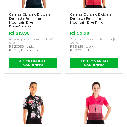
Camisa Ciclismo Bicicleta
Camisa Ciclismo Bicicleta
Damatta Feminina
Damatta Feminina
Mountain Bike
Mountain Bike Pink
Rosa/Amarelo
R$ 219,98
R$ 99,98
4x sem juros no cartão de R$
2x sem juros no cartão de R$
55,00
49,99
R$ 208,98 no pix
R$ 94,98 no pix
R$ 215,58 no boleto
R$ 97,98 no boleto
ADICIONAR AO
ADICIONAR AO
CARRINHO
CARRINHO