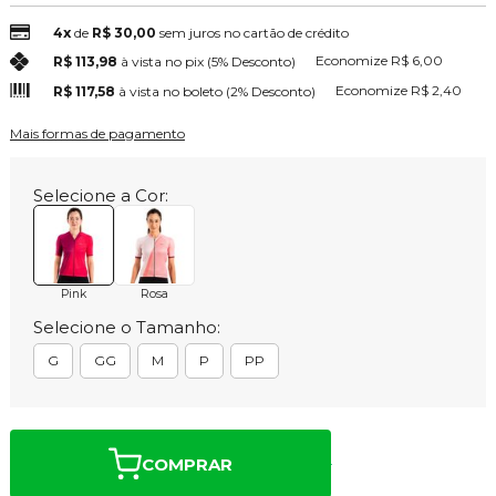
4x
de
R$ 30,00
sem juros no cartão de crédito
Economize
R$ 6,00
R$ 113,98
à vista no pix
(5% Desconto)
Economize
R$ 2,40
R$ 117,58
à vista no boleto
(2% Desconto)
Mais formas de pagamento
Selecione a Cor:
Pink
Rosa
Selecione o Tamanho:
G
GG
M
P
PP
COMPRAR