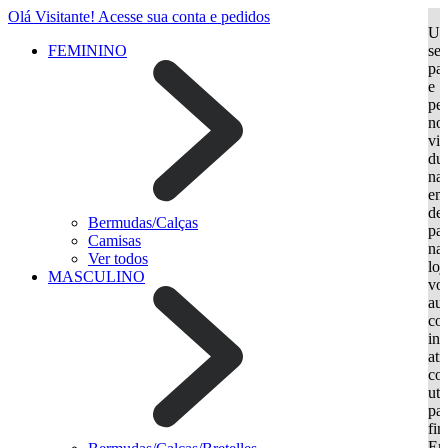
Olá Visitante!
Acesse sua conta e pedidos
Ut
FEMININO
se
par
e
per
nos
vir
dur
na
em
de 
Bermudas/Calças
par
Camisas
nav
Ver todos
loj
MASCULINO
vo
aut
col
in
atr
coo
uti
par
fin
Em