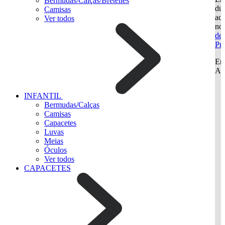
Bermudas/Calças/Bretelles
dúv
Camisas
ace
Ver todos
no
de
Pr
Ent
Ac
INFANTIL
Bermudas/Calças
Camisas
Capacetes
Luvas
Meias
Óculos
Ver todos
CAPACETES