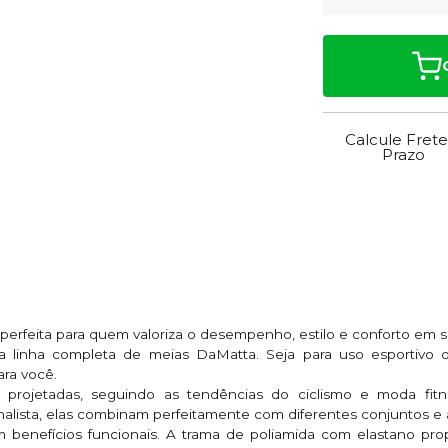
Calcule Frete
Prazo
erfeita para quem valoriza o desempenho, estilo e conforto em sua
 a linha completa de meias DaMatta. Seja para uso esportiv
ara você.
projetadas, seguindo as tendências do ciclismo e moda fitne
lista, elas combinam perfeitamente com diferentes conjuntos e 
m benefícios funcionais. A trama de poliamida com elastano pr