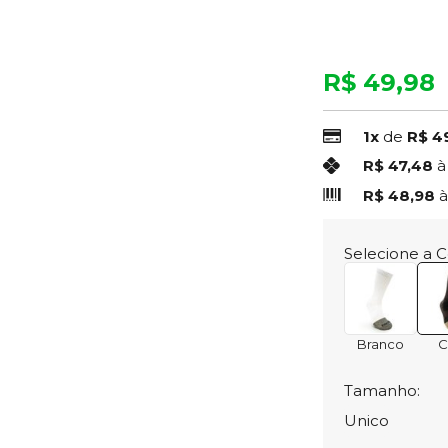
R$ 49,98
1x
de
R$ 4
R$ 47,48
à
R$ 48,98
à
Selecione a C
Branco
C
Tamanho:
Unico