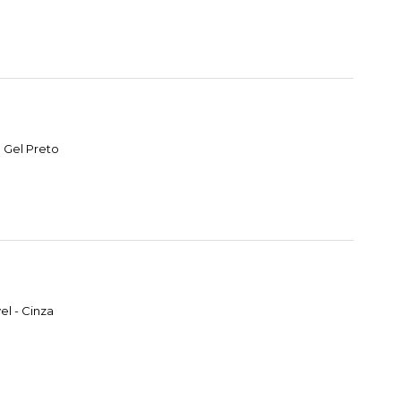
 Gel Preto
l - Cinza