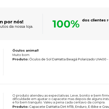
100%
dos clientes
m por nós!
tos da nossa loja.
Óculos animal!
Muito bom
Produto:
Óculos de Sol DaMatta Beagá Polarizado UV400 -
O produto atendeu as expectativas. Leve, bonito e bem fir
dificuldade em ajustar o capacete mas depois de alguns in
e foi bem tranquilo. Valeu a pena cada centavo da compra.
Produto:
Capacete DaMatta Dirt MTB, Enduro, E-Bike e Grave