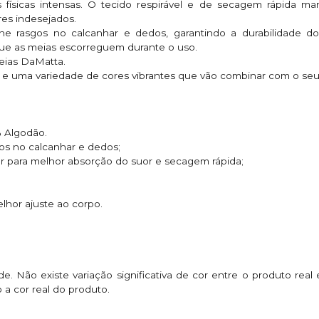
 físicas intensas. O tecido respirável e de secagem rápida ma
es indesejados.
ine rasgos no calcanhar e dedos, garantindo a durabilidade d
que as meias escorreguem durante o uso.
eias DaMatta.
 uma variedade de cores vibrantes que vão combinar com o seu e
% Algodão.
gos no calcanhar e dedos;
ior para melhor absorção do suor e secagem rápida;
lhor ajuste ao corpo.
. Não existe variação significativa de cor entre o produto real
 a cor real do produto.