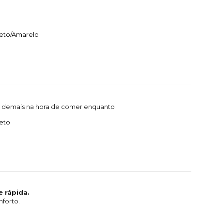
reto/Amarelo
da demais na hora de comer enquanto
eto
 rápida.
nforto.