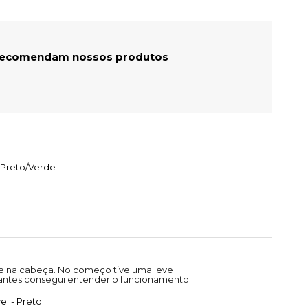
 recomendam nossos produtos
 Preto/Verde
me na cabeça. No começo tive uma leve
stantes consegui entender o funcionamento
l - Preto