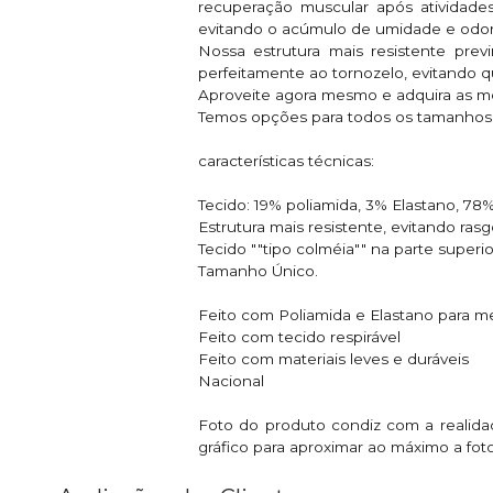
recuperação muscular após atividades
evitando o acúmulo de umidade e odor
Nossa estrutura mais resistente prev
perfeitamente ao tornozelo, evitando 
Aproveite agora mesmo e adquira as m
Temos opções para todos os tamanhos e
características técnicas:
Tecido: 19% poliamida, 3% Elastano, 78
Estrutura mais resistente, evitando ras
Tecido ""tipo colméia"" na parte super
Tamanho Único.
Feito com Poliamida e Elastano para me
Feito com tecido respirável
Feito com materiais leves e duráveis
Nacional
Foto do produto condiz com a realidade
gráfico para aproximar ao máximo a foto