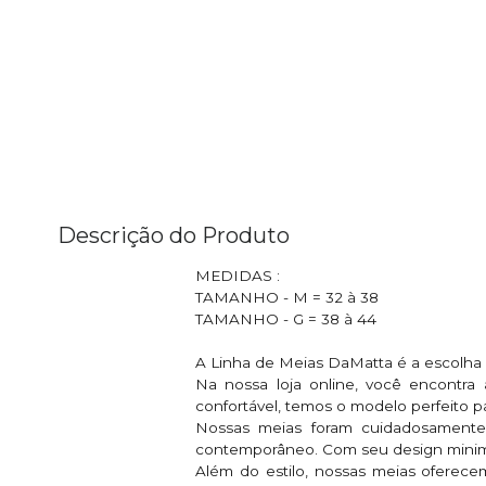
Descrição do Produto
MEDIDAS :
TAMANHO - M = 32 à 38
TAMANHO - G = 38 à 44
A Linha de Meias DaMatta é a escolha p
Na nossa loja online, você encontra
confortável, temos o modelo perfeito p
Nossas meias foram cuidadosamente 
contemporâneo. Com seu design minima
Além do estilo, nossas meias oferece