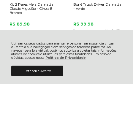
Kit 2 Pares Meia Damatta
Boné Truck Driver Damatta
Classic Algodão - Cinza E
- Verde
Branco
R$ 89,98
R$ 99,98
2x sem juros no cartão de R$
49,99
R$ 85,48 no pix
R$ 94,98 no pix
R$ 88,18 no boleto
R$ 97,98 no boleto
Utilizamos seus dados para analisar e personalizar nossa loja virtual
durante a sua navegação e em serviços de terceiros parceiros. Ao
navegar pela loja virtual, você nos autoriza a coletar tais informações
ADICIONAR AO
ADICIONAR AO
através do cookies e utilizá-las para estas finalidades. Em caso de
CARRINHO
CARRINHO
dúvidas, acesse nossa
Política de Privacidade
Entendi e Aceito
R$ 59,98
COMPRAR
Bermuda Bicicleta Ciclismo
Meia Classic Damatta
Damatta Freedom Carbon
Ciclismo Bicicleta Corrida