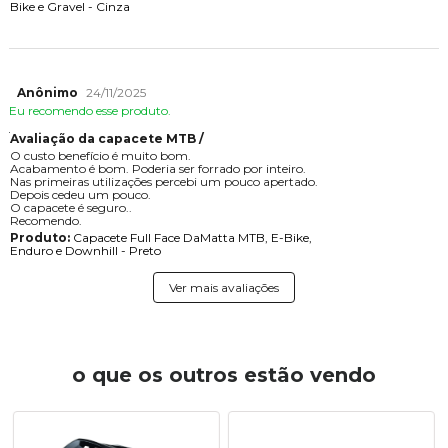
Bike e Gravel - Cinza
Anônimo
24/11/2025
Eu recomendo esse produto.
Avaliação da capacete MTB /
O custo benefício é muito bom.
Acabamento é bom. Poderia ser forrado por inteiro.
Nas primeiras utilizações percebi um pouco apertado.
Depois cedeu um pouco.
O capacete é seguro..
Recomendo.
Produto:
Capacete Full Face DaMatta MTB, E-Bike,
Enduro e Downhill - Preto
Ver mais avaliações
o que os outros estão vendo