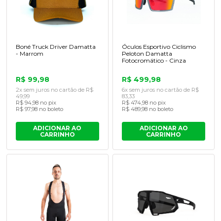
Boné Truck Driver Damatta
Óculos Esportivo Ciclismo
- Marrom
Peloton Damatta
Fotocromático - Cinza
R$ 99,98
R$ 499,98
2x sem juros no cartão de R$
6x sem juros no cartão de R$
49,99
83,33
R$ 94,98 no pix
R$ 474,98 no pix
R$ 97,98 no boleto
R$ 489,98 no boleto
ADICIONAR AO
ADICIONAR AO
CARRINHO
CARRINHO