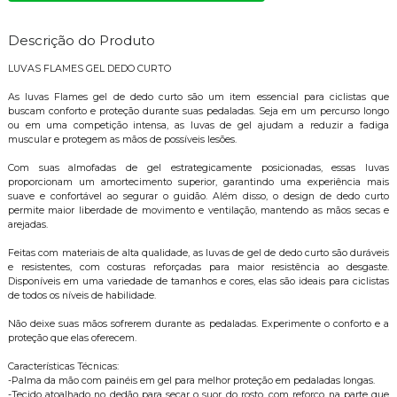
Descrição do Produto
LUVAS FLAMES GEL DEDO CURTO
As luvas Flames gel de dedo curto são um item essencial para ciclistas que
buscam conforto e proteção durante suas pedaladas. Seja em um percurso longo
ou em uma competição intensa, as luvas de gel ajudam a reduzir a fadiga
muscular e protegem as mãos de possíveis lesões.
Com suas almofadas de gel estrategicamente posicionadas, essas luvas
proporcionam um amortecimento superior, garantindo uma experiência mais
suave e confortável ao segurar o guidão. Além disso, o design de dedo curto
permite maior liberdade de movimento e ventilação, mantendo as mãos secas e
arejadas.
Feitas com materiais de alta qualidade, as luvas de gel de dedo curto são duráveis
e resistentes, com costuras reforçadas para maior resistência ao desgaste.
Disponíveis em uma variedade de tamanhos e cores, elas são ideais para ciclistas
de todos os níveis de habilidade.
Não deixe suas mãos sofrerem durante as pedaladas. Experimente o conforto e a
proteção que elas oferecem.
Características Técnicas:
-Palma da mão com painéis em gel para melhor proteção em pedaladas longas.
-Tecido atoalhado no dedão para secar o suor do rosto, com reforço na parte que