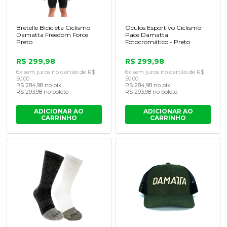
Bretelle Bicicleta Ciclismo
Óculos Esportivo Ciclismo
Damatta Freedom Force
Pace Damatta
Preto
Fotocromático - Preto
R$ 299,98
R$ 299,98
6x sem juros no cartão de R$
6x sem juros no cartão de R$
50,00
50,00
R$ 284,98 no pix
R$ 284,98 no pix
R$ 293,98 no boleto
R$ 293,98 no boleto
ADICIONAR AO
ADICIONAR AO
CARRINHO
CARRINHO