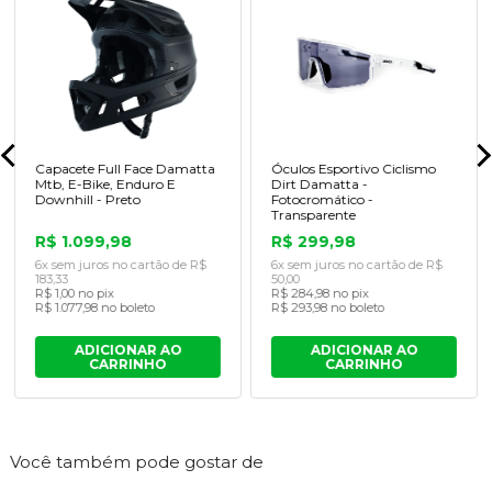
Capacete Full Face Damatta
Óculos Esportivo Ciclismo
Mtb, E-Bike, Enduro E
Dirt Damatta -
Downhill - Preto
Fotocromático -
Transparente
R$ 1.099,98
R$ 299,98
6x sem juros no cartão de R$
6x sem juros no cartão de R$
183,33
50,00
R$ 1,00 no pix
R$ 284,98 no pix
R$ 1.077,98 no boleto
R$ 293,98 no boleto
ADICIONAR AO
ADICIONAR AO
CARRINHO
CARRINHO
Você também pode gostar de