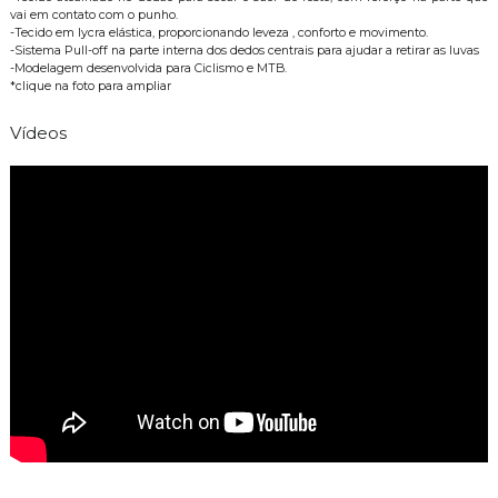
vai em contato com o punho.
-Tecido em lycra elástica, proporcionando leveza , conforto e movimento.
-Sistema Pull-off na parte interna dos dedos centrais para ajudar a retirar as luvas
-Modelagem desenvolvida para Ciclismo e MTB.
*clique na foto para ampliar
Vídeos