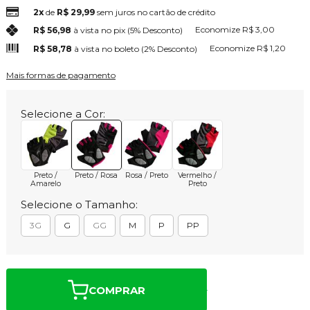
2x
de
R$ 29,99
sem juros no cartão de crédito
Economize
R$ 3,00
R$ 56,98
à vista no pix
(5% Desconto)
Economize
R$ 1,20
R$ 58,78
à vista no boleto
(2% Desconto)
Mais formas de pagamento
Selecione a Cor:
Preto /
Preto / Rosa
Rosa / Preto
Vermelho /
Amarelo
Preto
Selecione o Tamanho:
3G
G
GG
M
P
PP
COMPRAR