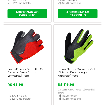
R$ 62,70 no boleto
R$ 62,70 no boleto
ADICIONAR AO
ADICIONAR AO
CARRINHO
CARRINHO
Luvas Flames Damatta Gel
Luvas Flames Damatta Gel
Ciclismo Dedo Curto
Ciclismo Dedo Longo
Vermelho/Preto
Amarelo/Preto
R$ 63,98
R$ 119,98
2x sem juros no cartão de R$
59,99
R$ 60,78 no pix
R$ 113,98 no pix
R$ 62,70 no boleto
R$ 117,58 no boleto