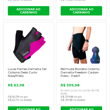
ADICIONAR AO
ADICIONAR AO
CARRINHO
CARRINHO
Luvas Flames Damatta Gel
Bermuda Bicicleta Ciclismo
Ciclismo Dedo Curto
Damatta Freedom Carbon
Rosa/Preto
Preto - Pad01
R$ 63,98
R$ 399,98
6x sem juros no cartão de R$
66,66
R$ 60,78 no pix
R$ 379,98 no pix
R$ 62,70 no boleto
R$ 391,98 no boleto
ADICIONAR AO
ADICIONAR AO