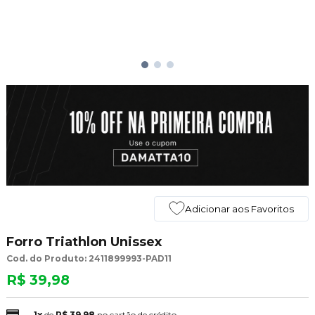
Adicionar aos Favoritos
Forro Triathlon Unissex
Cod. do Produto: 2411899993-PAD11
R$ 39,98
1x
de
R$ 39,98
no cartão de crédito