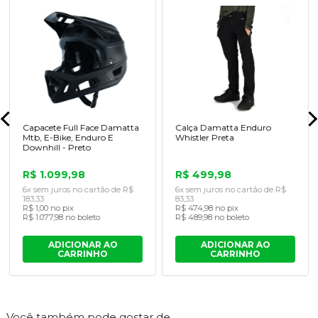
Capacete Full Face Damatta
Calça Damatta Enduro
Mtb, E-Bike, Enduro E
Whistler Preta
Downhill - Preto
R$ 1.099,98
R$ 499,98
6x sem juros no cartão de R$
6x sem juros no cartão de R$
183,33
83,33
R$ 1,00 no pix
R$ 474,98 no pix
R$ 1.077,98 no boleto
R$ 489,98 no boleto
ADICIONAR AO
ADICIONAR AO
CARRINHO
CARRINHO
Você também pode gostar de