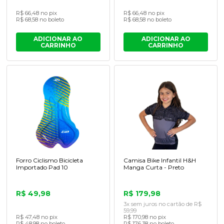
R$ 66,48 no pix
R$ 66,48 no pix
R$ 68,58 no boleto
R$ 68,58 no boleto
ADICIONAR AO
ADICIONAR AO
CARRINHO
CARRINHO
Forro Ciclismo Bicicleta
Camisa Bike Infantil H&H
Importado Pad 10
Manga Curta - Preto
R$ 49,98
R$ 179,98
3x sem juros no cartão de R$
59,99
R$ 47,48 no pix
R$ 170,98 no pix
R$ 48,98 no boleto
R$ 176,38 no boleto