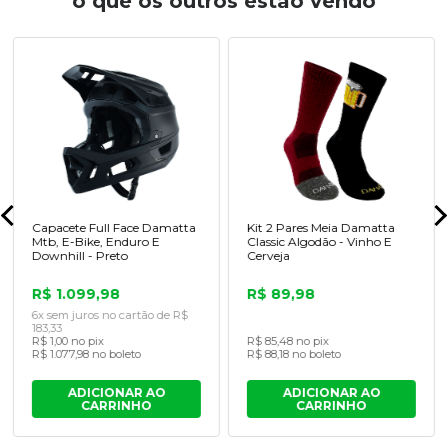
o que os outros estão vendo
Capacete Full Face Damatta
Kit 2 Pares Meia Damatta
Mtb, E-Bike, Enduro E
Classic Algodão - Vinho E
Downhill - Preto
Cerveja
R$ 1.099,98
R$ 89,98
6x sem juros no cartão de R$
183,33
R$ 1,00 no pix
R$ 85,48 no pix
R$ 1.077,98 no boleto
R$ 88,18 no boleto
ADICIONAR AO
ADICIONAR AO
CARRINHO
CARRINHO