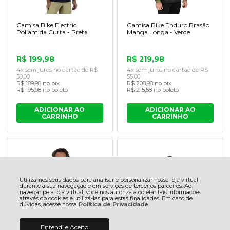
Camisa Bike Electric
Camisa Bike Enduro Brasão
Poliamida Curta - Preta
Manga Longa - Verde
R$ 199,98
R$ 219,98
4x sem juros no cartão de R$
4x sem juros no cartão de R$
50,00
55,00
R$ 189,98 no pix
R$ 208,98 no pix
R$ 195,98 no boleto
R$ 215,58 no boleto
ADICIONAR AO
ADICIONAR AO
CARRINHO
CARRINHO
Utilizamos seus dados para analisar e personalizar nossa loja virtual
durante a sua navegação e em serviços de terceiros parceiros. Ao
navegar pela loja virtual, você nos autoriza a coletar tais informações
através do cookies e utilizá-las para estas finalidades. Em caso de
dúvidas, acesse nossa
Política de Privacidade
Entendi e Aceito