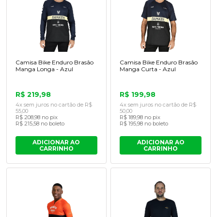
Camisa Bike Enduro Brasão
Camisa Bike Enduro Brasão
Manga Longa - Azul
Manga Curta - Azul
R$ 219,98
R$ 199,98
4x sem juros no cartão de R$
4x sem juros no cartão de R$
55,00
50,00
R$ 208,98 no pix
R$ 189,98 no pix
R$ 215,58 no boleto
R$ 195,98 no boleto
ADICIONAR AO
ADICIONAR AO
CARRINHO
CARRINHO