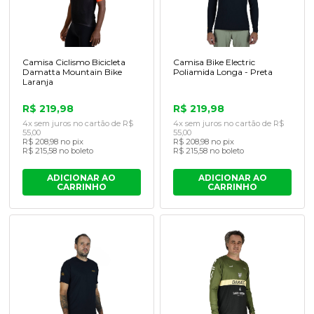
Camisa Ciclismo Bicicleta
Camisa Bike Electric
Damatta Mountain Bike
Poliamida Longa - Preta
Laranja
R$ 219,98
R$ 219,98
4x sem juros no cartão de R$
4x sem juros no cartão de R$
55,00
55,00
R$ 208,98 no pix
R$ 208,98 no pix
R$ 215,58 no boleto
R$ 215,58 no boleto
ADICIONAR AO
ADICIONAR AO
CARRINHO
CARRINHO