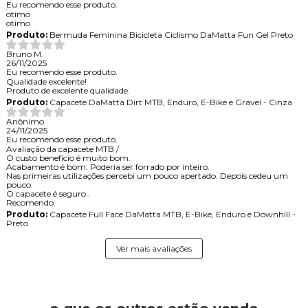
Eu recomendo esse produto.
otimo
otimo
Produto:
Bermuda Feminina Bicicleta Ciclismo DaMatta Fun Gel Preto
Bruno M.
26/11/2025
Eu recomendo esse produto.
Qualidade excelente!
Produto de excelente qualidade.
Produto:
Capacete DaMatta Dirt MTB, Enduro, E-Bike e Gravel - Cinza
Anônimo
24/11/2025
Eu recomendo esse produto.
Avaliação da capacete MTB /
O custo benefício é muito bom.
Acabamento é bom. Poderia ser forrado por inteiro.
Nas primeiras utilizações percebi um pouco apertado. Depois cedeu um
pouco.
O capacete é seguro..
Recomendo.
Produto:
Capacete Full Face DaMatta MTB, E-Bike, Enduro e Downhill -
Preto
Ver mais avaliações