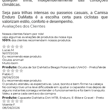
qualquer trilha, independentemente das condições
climáticas.
Seja para trilhas intensas ou passeios casuais, a Camisa
Enduro DaMatta é a escolha certa para ciclistas que
valorizam estilo, conforto e desempenho.
Avaliações dos Clientes
Nossos clientes falam por nós!
veja algumas avaliações de produtos da nossa loja.
100%
dos clientes recomendam nossos produtos
Lucas M.
16/07/2026
Eu recomendo esse produto.
Óculos animal!
Muito bom
Produto:
Óculos de Sol DaMatta Beagá Polarizado UV400 - Preto/Verde
Pablo C.
26/06/2026
Eu recomendo esse produto.
O produto atendeu as expectativas. Leve, bonito e bem firme na cabeça.
No começo tive uma leve dificuldade em ajustar o capacete mas depois de
alguns instantes consegui entender o funcionamento e foi bem tranquilo.
Valeu a pena cada centavo da compra.
Produto:
Capacete DaMatta Dirt MTB, Enduro, E-Bike e Gravel - Preto
Vicente F.
08/06/2026