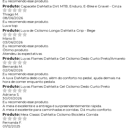
Eu recomendo esse produto.
Produto:
Capacete DaMatta Dirt MTB, Enduro, E-Bike e Gravel - Cinza
Thiago M.
08/06/2026
Eu recomendo esse produto.
Luva top
Produto:
Luva de Ciclismo Longa DaMatta Grip - Bege
Mário R.
03/06/2026
Eu recomendo esse produto.
Ótimo produto
Atendeu às expectativas
Produto:
Luvas Flames DaMatta Gel Ciclismo Dedo Curto Preto/Amarelo
Bernardo M.
02/06/2026
Eu recomendo esse produto.
A luva DaMatta dedo curto, além do conforto no pedal, ajuda demais na
hora de comer enquanto pedala.
Produto:
Luvas Flames DaMatta Gel Ciclismo Dedo Curto Preto
Adriana S.
30/01/2026
Eu recomendo esse produto.
A meia é excelente e a entrega é surpreendentemente rápida.
A meia é excelente para caminhadas e corridas. Dá muito conforto.
Produto:
Meia Classic DaMatta Ciclismo Bicicleta Corrida
Fernanda F.
01/12/2025