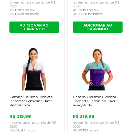
3x sem juros no cartão de R$
4x sem juros no cartão de R$
59,99
55,00
R$ 170,98 no pix
R$ 208,98 no pix
R$ 176,38 no boleto
R$ 215,58 no boleto
ADICIONAR AO
ADICIONAR AO
CARRINHO
CARRINHO
Camisa Ciclismo Bicicleta
Camisa Ciclismo Bicicleta
Damatta Feminina Biker
Damatta Feminina Biker
Preto/Cinza
Roxo/Verde
R$ 219,98
R$ 219,98
4x sem juros no cartão de R$
4x sem juros no cartão de R$
55,00
55,00
R$ 208,98 no pix
R$ 208,98 no pix