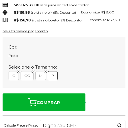
5x
de
R$ 32,00
sem juros no cartão de crédito
Economize
R$ 8,00
R$ 151,98
à vista no pix
(5% Desconto)
Economize
R$ 3,20
R$ 156,78
à vista no boleto
(2% Desconto)
Mais formas de pagamento
Cor:
Preto
Selecione o Tamanho:
G
GG
M
P
COMPRAR
Calcule Frete e Prazo