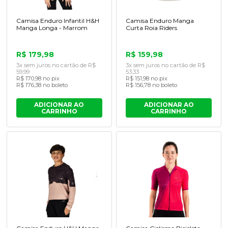
Camisa Enduro Infantil H&H
Camisa Enduro Manga
Manga Longa - Marrom
Curta Roia Riders
R$ 179,98
R$ 159,98
3x sem juros no cartão de R$
3x sem juros no cartão de R$
59,99
53,33
R$ 170,98 no pix
R$ 151,98 no pix
R$ 176,38 no boleto
R$ 156,78 no boleto
ADICIONAR AO
ADICIONAR AO
CARRINHO
CARRINHO