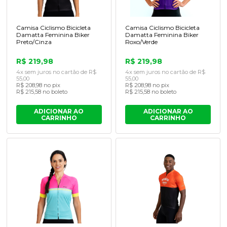
Camisa Ciclismo Bicicleta
Camisa Ciclismo Bicicleta
Damatta Feminina Biker
Damatta Feminina Biker
Preto/Cinza
Roxo/Verde
R$ 219,98
R$ 219,98
4x sem juros no cartão de R$
4x sem juros no cartão de R$
55,00
55,00
R$ 208,98 no pix
R$ 208,98 no pix
R$ 215,58 no boleto
R$ 215,58 no boleto
ADICIONAR AO
ADICIONAR AO
CARRINHO
CARRINHO