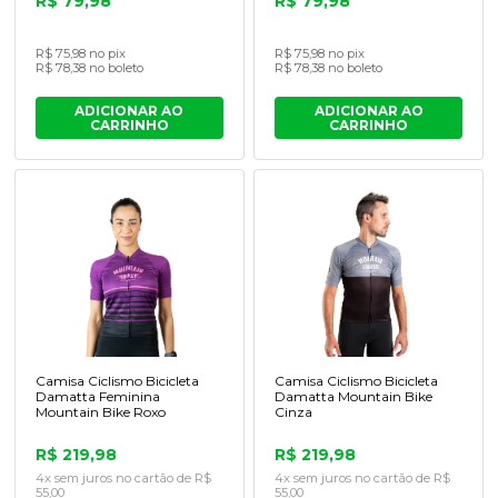
R$ 79,98
R$ 79,98
R$ 75,98 no pix
R$ 75,98 no pix
R$ 78,38 no boleto
R$ 78,38 no boleto
ADICIONAR AO
ADICIONAR AO
CARRINHO
CARRINHO
Camisa Ciclismo Bicicleta
Camisa Ciclismo Bicicleta
Damatta Feminina
Damatta Mountain Bike
Mountain Bike Roxo
Cinza
R$ 219,98
R$ 219,98
4x sem juros no cartão de R$
4x sem juros no cartão de R$
55,00
55,00