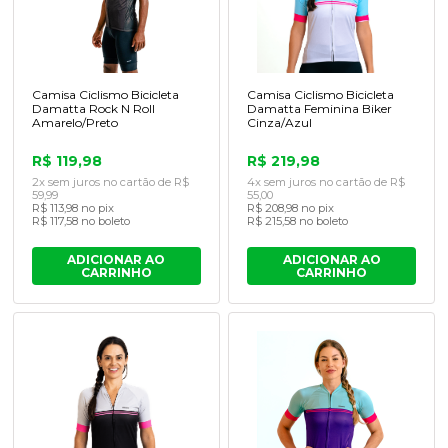
Camisa Ciclismo Bicicleta
Camisa Ciclismo Bicicleta
Damatta Rock N Roll
Damatta Feminina Biker
Amarelo/Preto
Cinza/Azul
R$ 119,98
R$ 219,98
2x sem juros no cartão de R$
4x sem juros no cartão de R$
59,99
55,00
R$ 113,98 no pix
R$ 208,98 no pix
R$ 117,58 no boleto
R$ 215,58 no boleto
ADICIONAR AO
ADICIONAR AO
CARRINHO
CARRINHO