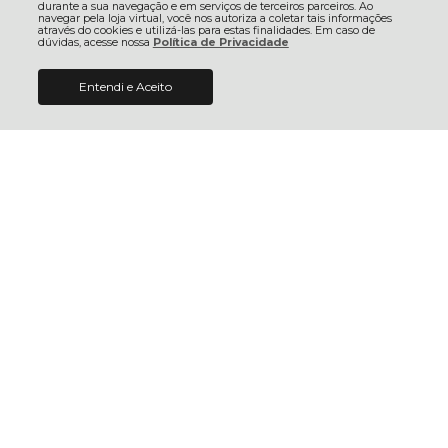
durante a sua navegação e em serviços de terceiros parceiros. Ao
navegar pela loja virtual, você nos autoriza a coletar tais informações
através do cookies e utilizá-las para estas finalidades. Em caso de
dúvidas, acesse nossa
Política de Privacidade
Entendi e Aceito
R$ 119,98
COMPRAR
Camisa Ciclismo Bicicleta
Camisa Ciclismo Bicicleta
Damatta Skull Preto
Damatta Rock N Roll
Preto/Amarelo
R$ 119,98
R$ 99,98
2x sem juros no cartão de R$
2x sem juros no cartão de R$
59,99
49,99
R$ 113,98 no pix
R$ 94,98 no pix
R$ 117,58 no boleto
R$ 97,98 no boleto
ADICIONAR AO
ADICIONAR AO
CARRINHO
CARRINHO