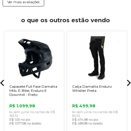
Ver mais avaliações
o que os outros estão vendo
Capacete Full Face Damatta
Calça Damatta Enduro
Mtb, E-Bike, Enduro E
Whistler Preta
Downhill - Preto
R$ 1.099,98
R$ 499,98
6x sem juros no cartão de R$
6x sem juros no cartão de R$
183,33
83,33
R$ 1,00 no pix
R$ 474,98 no pix
R$ 1.077,98 no boleto
R$ 489,98 no boleto