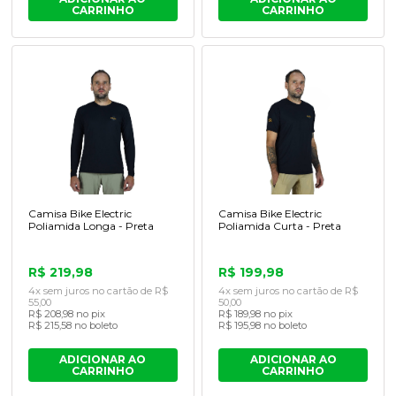
CARRINHO
CARRINHO
Camisa Bike Electric
Camisa Bike Electric
Poliamida Longa - Preta
Poliamida Curta - Preta
R$ 219,98
R$ 199,98
4x sem juros no cartão de R$
4x sem juros no cartão de R$
55,00
50,00
R$ 208,98 no pix
R$ 189,98 no pix
R$ 215,58 no boleto
R$ 195,98 no boleto
ADICIONAR AO
ADICIONAR AO
CARRINHO
CARRINHO