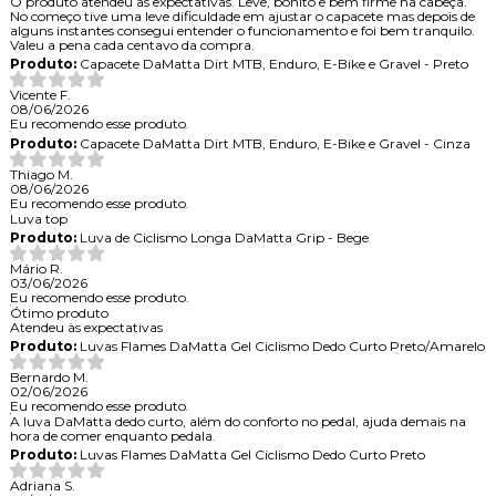
O produto atendeu as expectativas. Leve, bonito e bem firme na cabeça.
No começo tive uma leve dificuldade em ajustar o capacete mas depois de
alguns instantes consegui entender o funcionamento e foi bem tranquilo.
Valeu a pena cada centavo da compra.
Produto:
Capacete DaMatta Dirt MTB, Enduro, E-Bike e Gravel - Preto
Vicente F.
08/06/2026
Eu recomendo esse produto.
Produto:
Capacete DaMatta Dirt MTB, Enduro, E-Bike e Gravel - Cinza
Thiago M.
08/06/2026
Eu recomendo esse produto.
Luva top
Produto:
Luva de Ciclismo Longa DaMatta Grip - Bege
Mário R.
03/06/2026
Eu recomendo esse produto.
Ótimo produto
Atendeu às expectativas
Produto:
Luvas Flames DaMatta Gel Ciclismo Dedo Curto Preto/Amarelo
Bernardo M.
02/06/2026
Eu recomendo esse produto.
A luva DaMatta dedo curto, além do conforto no pedal, ajuda demais na
hora de comer enquanto pedala.
Produto:
Luvas Flames DaMatta Gel Ciclismo Dedo Curto Preto
Adriana S.