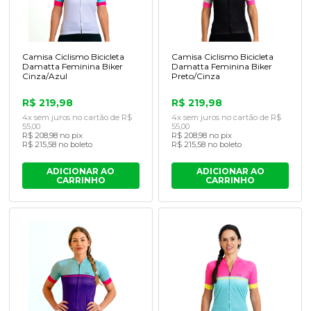
Camisa Ciclismo Bicicleta
Camisa Ciclismo Bicicleta
Damatta Feminina Biker
Damatta Feminina Biker
Cinza/Azul
Preto/Cinza
R$ 219,98
R$ 219,98
4x sem juros no cartão de R$
4x sem juros no cartão de R$
55,00
55,00
R$ 208,98 no pix
R$ 208,98 no pix
R$ 215,58 no boleto
R$ 215,58 no boleto
ADICIONAR AO
ADICIONAR AO
CARRINHO
CARRINHO