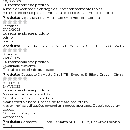
30/01/2026
Eu recomendo esse produto.
A meia é excelente e a entrega é surpreendentemente rápida.
A meia é excelente para caminhadas e corridas. Dá muito conforto.
Produto:
Meia Classic DaMatta Ciclismo Bicicleta Corrida
Fernanda F.
01/12/2025
Eu recomendo esse produto.
otimo
otimo
Produto:
Bermuda Feminina Bicicleta Ciclismo DaMatta Fun Gel Preto
Bruno M.
26/11/2025
Eu recomendo esse produto.
Qualidade excelente!
Produto de excelente qualidade.
Produto:
Capacete DaMatta Dirt MTB, Enduro, E-Bike e Gravel - Cinza
Anônimo
24/11/2025
Eu recomendo esse produto.
Avaliação da capacete MTB /
O custo benefício é muito bom.
Acabamento é bom. Poderia ser forrado por inteiro.
Nas primeiras utilizações percebi um pouco apertado. Depois cedeu um
pouco.
O capacete é seguro..
Recomendo.
Produto:
Capacete Full Face DaMatta MTB, E-Bike, Enduro e Downhill -
Preto