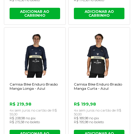
ADICIONAR AO
ADICIONAR AO
CARRINHO
CARRINHO
Camisa Bike Enduro Brasão
Camisa Bike Enduro Brasão
Manga Longa - Azul
Manga Curta - Azul
R$ 219,98
R$ 199,98
4x sem juros no cartão de R$
4x sem juros no cartão de R$
55,00
50,00
R$ 208,98 no pix
R$ 189,98 no pix
R$ 215,58 no boleto
R$ 195,98 no boleto
ADICIONAR AO
ADICIONAR AO