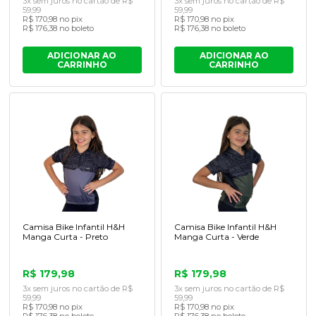
3x sem juros no cartão de R$
3x sem juros no cartão de R$
59,99
59,99
R$ 170,98 no pix
R$ 170,98 no pix
R$ 176,38 no boleto
R$ 176,38 no boleto
ADICIONAR AO
ADICIONAR AO
CARRINHO
CARRINHO
Camisa Bike Infantil H&H
Camisa Bike Infantil H&H
Manga Curta - Preto
Manga Curta - Verde
R$ 179,98
R$ 179,98
3x sem juros no cartão de R$
3x sem juros no cartão de R$
59,99
59,99
R$ 170,98 no pix
R$ 170,98 no pix
R$ 176,38 no boleto
R$ 176,38 no boleto