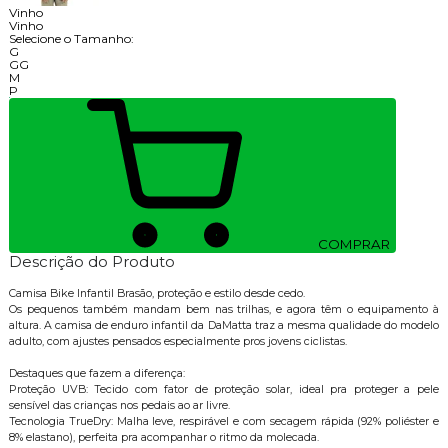
Vinho
Vinho
Selecione o Tamanho:
G
GG
M
P
COMPRAR
Descrição do Produto
Camisa Bike Infantil Brasão, proteção e estilo desde cedo.
Os pequenos também mandam bem nas trilhas, e agora têm o equipamento à
altura. A camisa de enduro infantil da DaMatta traz a mesma qualidade do modelo
adulto, com ajustes pensados especialmente pros jovens ciclistas.
Destaques que fazem a diferença:
Proteção UVB: Tecido com fator de proteção solar, ideal pra proteger a pele
sensível das crianças nos pedais ao ar livre.
Tecnologia TrueDry: Malha leve, respirável e com secagem rápida (92% poliéster e
8% elastano), perfeita pra acompanhar o ritmo da molecada.