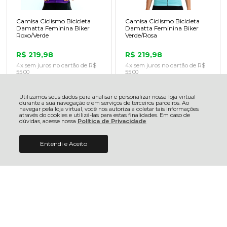
Camisa Ciclismo Bicicleta
Camisa Ciclismo Bicicleta
Damatta Feminina Biker
Damatta Feminina Biker
Roxo/Verde
Verde/Rosa
R$ 219,98
R$ 219,98
4x sem juros no cartão de R$
4x sem juros no cartão de R$
55,00
55,00
R$ 208,98 no pix
R$ 208,98 no pix
R$ 215,58 no boleto
R$ 215,58 no boleto
Utilizamos seus dados para analisar e personalizar nossa loja virtual
durante a sua navegação e em serviços de terceiros parceiros. Ao
ADICIONAR AO
ADICIONAR AO
navegar pela loja virtual, você nos autoriza a coletar tais informações
CARRINHO
CARRINHO
através do cookies e utilizá-las para estas finalidades. Em caso de
dúvidas, acesse nossa
Política de Privacidade
Entendi e Aceito
COMPRAR
R$ 179,98