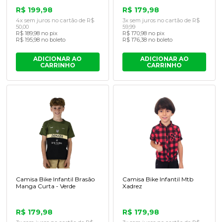
R$ 199,98
R$ 179,98
4x sem juros no cartão de R$
3x sem juros no cartão de R$
50,00
59,99
R$ 189,98 no pix
R$ 170,98 no pix
R$ 195,98 no boleto
R$ 176,38 no boleto
ADICIONAR AO
ADICIONAR AO
CARRINHO
CARRINHO
Camisa Bike Infantil Brasão
Camisa Bike Infantil Mtb
Manga Curta - Verde
Xadrez
R$ 179,98
R$ 179,98