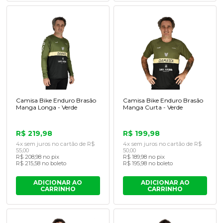
Camisa Bike Enduro Brasão
Camisa Bike Enduro Brasão
Manga Longa - Verde
Manga Curta - Verde
R$ 219,98
R$ 199,98
4x sem juros no cartão de R$
4x sem juros no cartão de R$
55,00
50,00
R$ 208,98 no pix
R$ 189,98 no pix
R$ 215,58 no boleto
R$ 195,98 no boleto
ADICIONAR AO
ADICIONAR AO
CARRINHO
CARRINHO