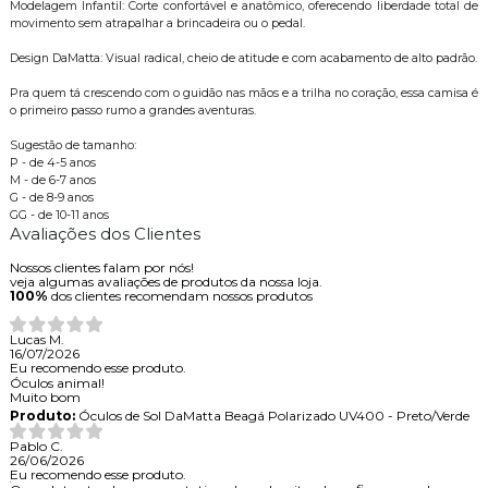
Modelagem Infantil: Corte confortável e anatômico, oferecendo liberdade total de
movimento sem atrapalhar a brincadeira ou o pedal.
Design DaMatta: Visual radical, cheio de atitude e com acabamento de alto padrão.
Pra quem tá crescendo com o guidão nas mãos e a trilha no coração, essa camisa é
o primeiro passo rumo a grandes aventuras.
Sugestão de tamanho:
P - de 4-5 anos
M - de 6-7 anos
G - de 8-9 anos
GG - de 10-11 anos
Avaliações dos Clientes
Nossos clientes falam por nós!
veja algumas avaliações de produtos da nossa loja.
100%
dos clientes recomendam nossos produtos
Lucas M.
16/07/2026
Eu recomendo esse produto.
Óculos animal!
Muito bom
Produto:
Óculos de Sol DaMatta Beagá Polarizado UV400 - Preto/Verde
Pablo C.
26/06/2026
Eu recomendo esse produto.