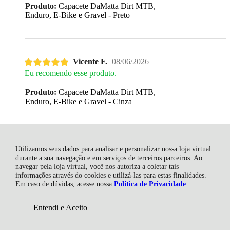
Produto:
Capacete DaMatta Dirt MTB,
Enduro, E-Bike e Gravel - Preto
Vicente F.
08/06/2026
Eu recomendo esse produto.
Produto:
Capacete DaMatta Dirt MTB,
Enduro, E-Bike e Gravel - Cinza
R$ 399,98
Thiago M.
08/06/2026
Utilizamos seus dados para analisar e personalizar nossa loja virtual
durante a sua navegação e em serviços de terceiros parceiros. Ao
Eu recomendo esse produto.
navegar pela loja virtual, você nos autoriza a coletar tais
informações através do cookies e utilizá-las para estas finalidades.
Luva top
Em caso de dúvidas, acesse nossa
Política de Privacidade
Produto:
Luva de Ciclismo Longa
DaMatta Grip - Bege
Entendi e Aceito
COMPRAR