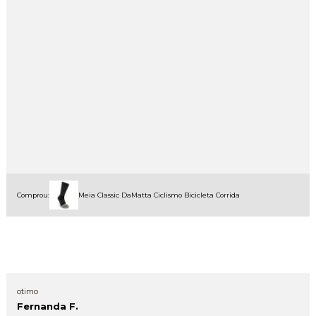
Comprou:
Meia Classic DaMatta Ciclismo Bicicleta Corrida
otimo
Fernanda F.