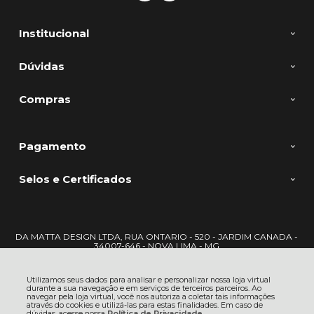
Institucional
Dúvidas
Compras
Pagamento
Selos e Certificados
DA MATTA DESIGN LTDA, RUA ONTARIO - 520 - JARDIM CANADA -
34007-646 - NOVA LIMA - MG
CNPJ: 22.722.417/0001-09 | © Todos os direitos reservados - DaMatta -
2026
Utilizamos seus dados para analisar e personalizar nossa loja virtual
durante a sua navegação e em serviços de terceiros parceiros. Ao
navegar pela loja virtual, você nos autoriza a coletar tais informações
através do cookies e utilizá-las para estas finalidades. Em caso de
dúvidas, acesse nossa
Política de Privacidade