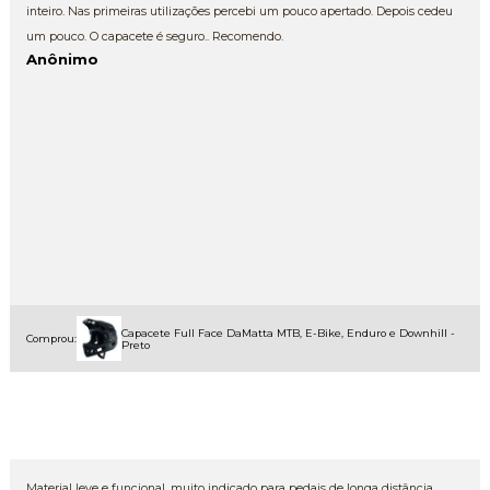
inteiro. Nas primeiras utilizações percebi um pouco apertado. Depois cedeu
um pouco. O capacete é seguro.. Recomendo.
Anônimo
Capacete Full Face DaMatta MTB, E-Bike, Enduro e Downhill -
Comprou:
Preto
Material leve e funcional, muito indicado para pedais de longa distância.