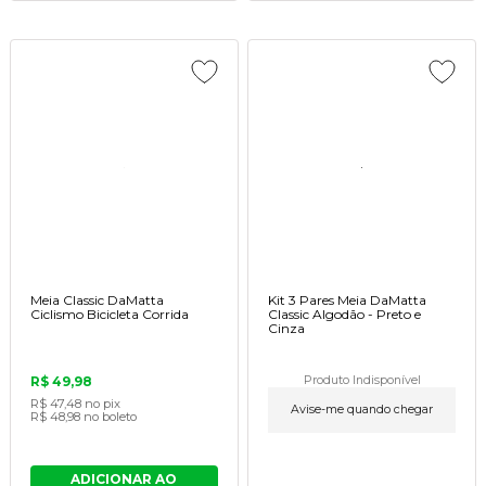
Meia Classic DaMatta
Kit 3 Pares Meia DaMatta
Ciclismo Bicicleta Corrida
Classic Algodão - Preto e
Cinza
R$ 49,98
Produto Indisponível
R$ 47,48
no pix
Avise-me quando chegar
R$ 48,98
no boleto
ADICIONAR AO